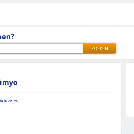
oen?
ZOEKEN
Simyo
la deze op.