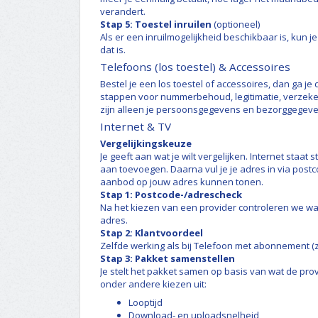
verandert.
Stap 5: Toestel inruilen
(optioneel)
Als er een inruilmogelijkheid beschikbaar is, kun je
dat is.
Telefoons (los toestel) & Accessoires
Bestel je een los toestel of accessoires, dan ga je 
stappen voor nummerbehoud, legitimatie, verzeker
zijn alleen je persoonsgegevens en bezorggegeve
Internet & TV
Vergelijkingskeuze
Je geeft aan wat je wilt vergelijken. Internet staa
aan toevoegen. Daarna vul je je adres in via pos
aanbod op jouw adres kunnen tonen.
Stap 1: Postcode-/adrescheck
Na het kiezen van een provider controleren we w
adres.
Stap 2: Klantvoordeel
Zelfde werking als bij Telefoon met abonnement (z
Stap 3: Pakket samenstellen
Je stelt het pakket samen op basis van wat de pro
onder andere kiezen uit:
Looptijd
Download- en uploadsnelheid