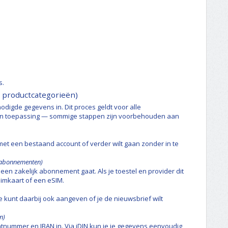
s.
e productcategorieën)
nodigde gegevens in. Dit proces geldt voor alle
d van toepassing — sommige stappen zijn voorbehouden aan
en met een bestaand account of verder wilt gaan zonder in te
j abonnementen)
een zakelijk abonnement gaat. Als je toestel en provider dit
imkaart of een eSIM.
e kunt daarbij ook aangeven of je de nieuwsbrief wilt
n)
entnummer en IBAN in. Via iDIN kun je je gegevens eenvoudig