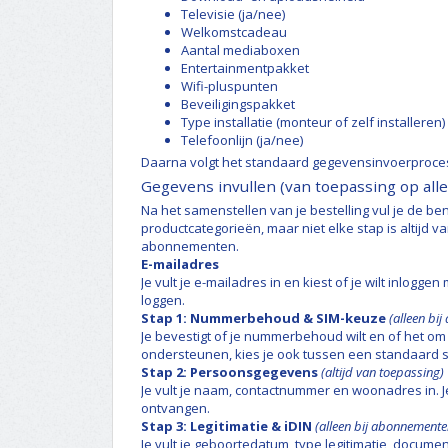
Televisie (ja/nee)
Welkomstcadeau
Aantal mediaboxen
Entertainmentpakket
Wifi-pluspunten
Beveiligingspakket
Type installatie (monteur of zelf installeren)
Telefoonlijn (ja/nee)
Daarna volgt het standaard gegevensinvoerproce
Gegevens invullen (van toepassing op all
Na het samenstellen van je bestelling vul je de be
productcategorieën, maar niet elke stap is altij
abonnementen.
E-mailadres
Je vult je e-mailadres in en kiest of je wilt inlogg
loggen.
Stap 1: Nummerbehoud & SIM-keuze
(alleen bi
Je bevestigt of je nummerbehoud wilt en of het om 
ondersteunen, kies je ook tussen een standaard s
Stap 2: Persoonsgegevens
(altijd van toepassing)
Je vult je naam, contactnummer en woonadres in. J
ontvangen.
Stap 3: Legitimatie & iDIN
(alleen bij abonnemente
Je vult je geboortedatum, type legitimatie, docum