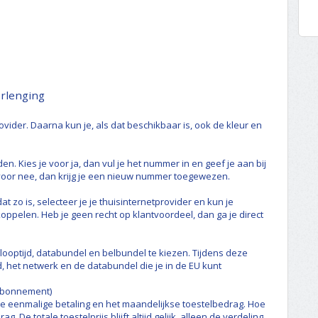
erlenging
ovider. Daarna kun je, als dat beschikbaar is, ook de kleur en
en. Kies je voor ja, dan vul je het nummer in en geef je aan bij
 voor nee, dan krijg je een nieuw nummer toegewezen.
at zo is, selecteer je je thuisinternetprovider en kun je
pelen. Heb je geen recht op klantvoordeel, dan ga je direct
ooptijd, databundel en belbundel te kiezen. Tijdens deze
, het netwerk en de databundel die je in de EU kunt
 abonnement)
de eenmalige betaling en het maandelijkse toestelbedrag. Hoe
 De totale toestelprijs blijft altijd gelijk, alleen de verdeling