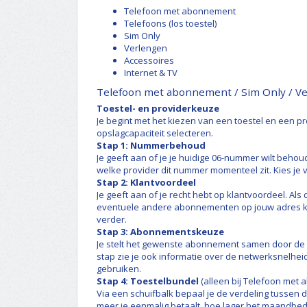
Telefoon met abonnement
Telefoons (los toestel)
Sim Only
Verlengen
Accessoires
Internet & TV
Telefoon met abonnement / Sim Only / V
Toestel- en providerkeuze
Je begint met het kiezen van een toestel en een pr
opslagcapaciteit selecteren.
Stap 1: Nummerbehoud
Je geeft aan of je je huidige 06-nummer wilt behoud
welke provider dit nummer momenteel zit. Kies je
Stap 2: Klantvoordeel
Je geeft aan of je recht hebt op klantvoordeel. Als d
eventuele andere abonnementen op jouw adres kop
verder.
Stap 3: Abonnementskeuze
Je stelt het gewenste abonnement samen door de l
stap zie je ook informatie over de netwerksnelheid
gebruiken.
Stap 4: Toestelbundel
(alleen bij Telefoon met
Via een schuifbalk bepaal je de verdeling tussen 
meer je eenmalig betaalt, hoe lager het maandbedrag.