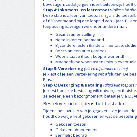
bevestigen, zodat je geen identiteitsbewijs hoeft o
Stap 4: Inkomens- en lastentoets
(alleen bij ab
Deze stap is alleen van toepassing als de toestelb
of €20 per maand bij een looptijd van 1 jaar. Bij e
toepassing is, vragen we onder andere naar:
Gezinssamenstelling
Netto inkomen per maand
Bijzondere lasten (kinderalimentatie, studie
Bezit van een auto (ja/nee)
Woonsituatie (huur, koop, inwonend)
Maandelijkse woonlasten (minus eventuele 
Stap 5: Verzekering
(alleen bij abonnementen)
Je kiest of je een verzekering wilt afsluiten. De b
Plus.
Stap 6: Bezorging & Betaling
(altijd van toepassi
Je kiest hoe je je bestelling wilt ontvangen: thuis
selecteer je een bezorgmoment, betaal je via iDE
Besteloverzicht tijdens het bestellen
Tijdens het invullen van je gegevens zie je aan de 
houdt op wat je hebt gekozen en wat de bestelling k
Gekozen toestel
Gekozen abonnement
Eenmalig bedrag