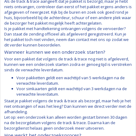
Als de track & trace aangeeft dat je pakket is bezorgd, maar je hebt
niets ontvangen, controleer dan eerst of het pakket ergens anders is
afgegeven of neergezet. Kijk bij de buren en zoek ook goed rond je
huis, bijvoorbeeld bij de achterdeur, schuur of een andere plek waar
de bezorger het pakket mogelijk heeft achtergelaten.
Is je pakket met handtekening ontvangen volgens de vervoerder?
Dan staat de zending officieel als afgeleverd geregistreerd. Kun je
het pakket toch niet vinden, neem dan contact met ons op zodat we
dit verder kunnen beoordelen.
Wanneer kunnen we een onderzoek starten?
Voor een pakket dat volgens de track & trace nog niet is afgeleverd,
kunnen we een onderzoek starten zodra er genoeg tijd is verstreken
sinds de verwachte leverdatum.
Voor pakketten geldt een wachttijd van 5 werkdagen na de
verwachte leverdatum.
Voor simkaarten geldt een wachttijd van 3 werkdagen na de
verwachte leverdatum.
Staat je pakket volgens de track & trace als bezorgd, maar heb je het
niet ontvangen of was het leeg? Dan kunnen we direct verder met de
afhandeling.
Let op: een onderzoek kan alleen worden gestart binnen 30 dagen
na de bezorgdatum volgens de track & trace. Daarna kan de
bezorgdienst helaas geen onderzoek meer uitvoeren.
Hoe werkt het onderzoeksproces?