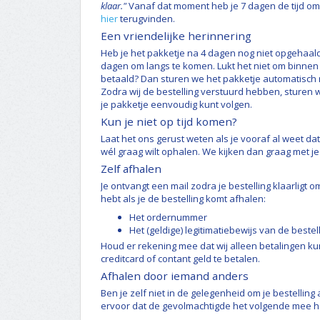
klaar."
Vanaf dat moment heb je 7 dagen de tijd om j
hier
terugvinden.
Een vriendelijke herinnering
Heb je het pakketje na 4 dagen nog niet opgehaald
dagen om langs te komen. Lukt het niet om binnen d
betaald? Dan sturen we het pakketje automatisch n
Zodra wij de bestelling verstuurd hebben, sturen we
je pakketje eenvoudig kunt volgen.
Kun je niet op tijd komen?
Laat het ons gerust weten als je vooraf al weet da
wél graag wilt ophalen. We kijken dan graag met
Zelf afhalen
Je ontvangt een mail zodra je bestelling klaarligt 
hebt als je de bestelling komt afhalen:
Het ordernummer
Het (geldige) legitimatiebewijs van de bestel
Houd er rekening mee dat wij alleen betalingen ku
creditcard of contant geld te betalen.
Afhalen door iemand anders
Ben je zelf niet in de gelegenheid om je bestellin
ervoor dat de gevolmachtigde het volgende mee h