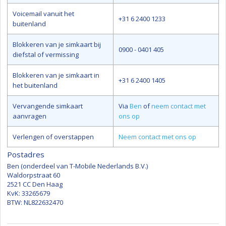
Voicemail vanuit het
+31 6 2400 1233
buitenland
Blokkeren van je simkaart bij
0900 - 0401 405
diefstal of vermissing
Blokkeren van je simkaart in
+31 6 2400 1405
het buitenland
Vervangende simkaart
Via
Ben
of
neem contact met
aanvragen
ons op
Verlengen of overstappen
Neem contact met ons op
Postadres
Ben (onderdeel van T-Mobile Nederlands B.V.)
Waldorpstraat 60
2521 CC Den Haag
KvK: 33265679
BTW: NL822632470