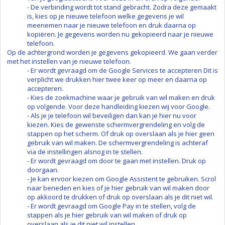
- De verbinding wordt tot stand gebracht. Zodra deze gemaakt
is, kies op je nieuwe telefoon welke gegevens je wil
meenemen naar je nieuwe telefoon en druk daarna op
kopiëren. Je gegevens worden nu gekopieerd naar je nieuwe
telefoon.
Op de achtergrond worden je gegevens gekopieerd. We gaan verder
met het instellen van je nieuwe telefoon.
- Er wordt gevraagd om de Google Services te accepteren Dit is
verplicht we drukken hier twee keer op meer en daarna op
accepteren.
- Kies de zoekmachine waar je gebruik van wil maken en druk
op volgende. Voor deze handleiding kiezen wij voor Google.
- Als je je telefoon wil beveiligen dan kan je hier nu voor
kiezen. Kies de gewenste schermvergrendeling en volg de
stappen op het scherm. Of druk op overslaan als je hier geen
gebruik van wil maken. De schermvergrendeling is achteraf
via de instellingen alsnog in te stellen.
- Er wordt gevraagd om door te gaan met instellen. Druk op
doorgaan.
- Je kan ervoor kiezen om Google Assistent te gebruiken. Scrol
naar beneden en kies of je hier gebruik van wil maken door
op akkoord te drukken of druk op overslaan als je dit niet wil.
- Er wordt gevraagd om Google Pay in te stellen, volg de
stappen als je hier gebruik van wil maken of druk op
overslaan als je dit niet wil instellen.