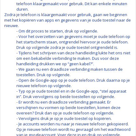
telefoon klaargemaakt voor gebruik. Dit kan enkele minuten
duren.
Zodra je telefoon is klaargemaakt voor gebruik, gaan we beginnen
met het kopiëren van apps en gegevens van je oude toestel naar de
nieuwe.
- Om dit proces te starten, druk op volgende.
- Voor het overzetten van gegevens moet je oude telefoon op
het startscherm staan, ontgrendel hiervoor je oude telefoon.
Druk op volgende zodra je oude toestel ontgrendeld is.
- Tijdens het schrijven van deze handleiding lukte het ons niet
om een bekabelde verbinding te maken. Dus voor deze
handleiding drukken we op “geen kabel?”.
- We gaan nu een draadloze verbinding maken tussen de
toestellen. Druk op volgende.
- Open de Google-app op je oude telefoon. Druk daarna op je
nieuwe telefoon op volgende.
- Typ op je oude toestel en in de Google-app, “stel apparaat
in”. Druk vervolgens op beide toestellen op volgende.
- Er wordt nu een draadloze verbinding gemaakt. Er
verschijnen nu vormen op beide toestellen, komen deze
overeen? Druk dan op je oude telefoon op volgende.
- Vervolgens druk je op je oude toestel op kopiëren.
- Je accounts worden nu naar je nieuwe telefoon gekopieerd.
Op je nieuwe telefoon wordt nu gevraagd om het wachtwoord
van je googleaccount. Voer deze in en druk op volgende.