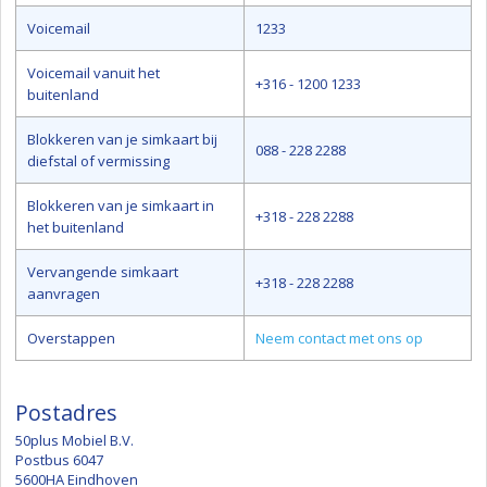
Voicemail
1233
Voicemail vanuit het
+316 - 1200 1233
buitenland
Blokkeren van je simkaart bij
088 - 228 2288
diefstal of vermissing
Blokkeren van je simkaart in
+318 - 228 2288
het buitenland
Vervangende simkaart
+318 - 228 2288
aanvragen
Overstappen
Neem contact met ons op
Postadres
50plus Mobiel B.V.
Postbus 6047
5600HA Eindhoven