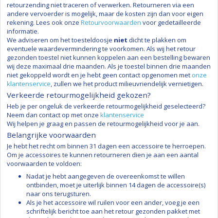
retourzending niet traceren of verwerken. Retourneren via een
andere vervoerder is mogelijk, maar de kosten zijn dan voor eigen
rekening. Lees ook onze
Retourvoorwaarden
voor gedetailleerde
informatie.
We adviseren om het toesteldoosje
niet
dicht te plakken om
eventuele waardevermindering te voorkomen. Als wij het retour
gezonden toestel niet kunnen koppelen aan een bestelling bewaren
wij deze maximaal drie maanden. Als je toestel binnen drie maanden
niet gekoppeld wordt en je hebt geen contact opgenomen met
onze
klantenservice
, zullen we het product milieuvriendelijk vernietigen.
Verkeerde retourmogelijkheid gekozen?
Heb je per ongeluk de verkeerde retourmogelijkheid geselecteerd?
Neem dan contact op met onze
klantenservice
Wij helpen je graag en passen de retourmogelijkheid voor je aan.
Belangrijke voorwaarden
Je hebt het recht om binnen 31 dagen een accessoire te herroepen.
Om je accessoires te kunnen retourneren dien je aan een aantal
voorwaarden te voldoen:
Nadat je hebt aangegeven de overeenkomst te willen
ontbinden, moet je uiterlijk binnen 14 dagen de accessoire(s)
naar ons terugsturen.
Als je het accessoire wil ruilen voor een ander, voeg je een
schriftelijk bericht toe aan het retour gezonden pakket met