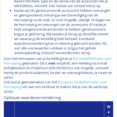
daarin het merk, type en de versie van de accessoire die je
wilt hebben, vermeld. Dan nemen we contact met je op.
Nadat wij het geretourneerde accessoire hebben ontvangen
en geïnspecteerd, ontvang je een bevestiging van de
herroeping via de mail. Zo snel mogelijk, uiterlijk 14 dagen na
de herroeping en ontvangst van de accessoire óf nadat je
hebt aangetoond de producten te hebben geretourneerd,
krijg je je geld terug. Wij betalen je terug op dezelfde manier
als waarop jij de bestelling hebt betaald. Eventuele
waardevermindering kan in rekening gebracht worden. Als
aan alle voorwaarden voldaan is, krijg je het gehele
aankoopbedrag, inclusief verzendkosten, terug.
Voor het herroepen van je bestelling kan je
het modelformulier voor
herroeping
gebruiken. Dit is
niet
verplicht, een melding via e-mail
(info@mobiel.nl) of telefoon (070-3010301) is ook mogelijk, vermeld
hierbij de productna(a)m(en), bestel- en ontvangstdatum, je naam en
adres.
Ook kun je gebruikmaken van het
Europees modelformulier voor
herroeping
om aan ons kenbaar te maken dat je van de aankoop
afziet.
Opbouw waardevermindering
W
a
ar