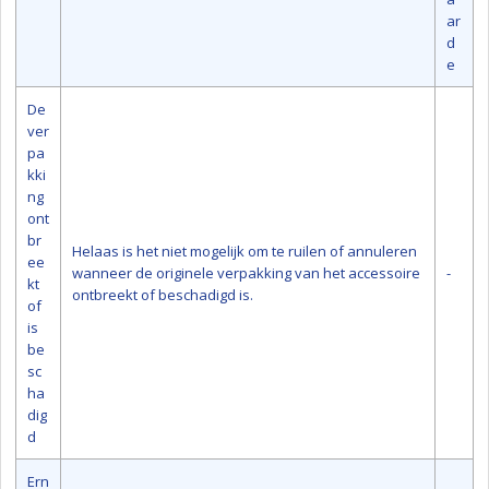
ar
d
e
De
ver
pa
kki
ng
ont
br
Helaas is het niet mogelijk om te ruilen of annuleren
ee
wanneer de originele verpakking van het accessoire
-
kt
ontbreekt of beschadigd is.
of
is
be
sc
ha
dig
d
Ern