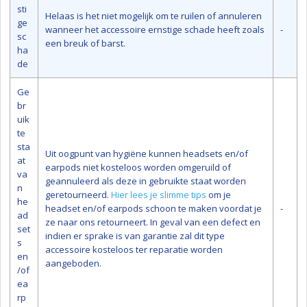
sti
Helaas is het niet mogelijk om te ruilen of annuleren
ge
wanneer het accessoire ernstige schade heeft zoals
-
sc
een breuk of barst.
ha
de
Ge
br
uik
te
sta
Uit oogpunt van hygiëne kunnen headsets en/of
at
earpods niet kosteloos worden omgeruild of
va
geannuleerd als deze in gebruikte staat worden
n
geretourneerd.
Hier lees je slimme tips
om je
he
headset en/of earpods schoon te maken voordat je
-
ad
ze naar ons retourneert. In geval van een defect en
set
indien er sprake is van garantie zal dit type
s
accessoire kosteloos ter reparatie worden
en
aangeboden.
/of
ea
rp