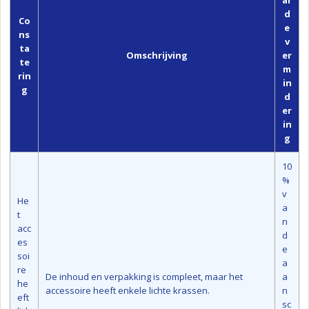
d
Co
e
ns
v
ta
Omschrijving
er
te
m
rin
in
g
d
er
in
g
10
%
v
He
a
t
n
acc
d
es
e
soi
a
re
De inhoud en verpakking is compleet, maar het
a
he
accessoire heeft enkele lichte krassen.
n
eft
sc