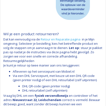
BESLISBOOM: OMRUILEN ACCESSOIRE STAP 1: HOOFDVRAAG Vraag: "Toch liever
Wil je een product retourneren?
Dat kan eenvoudig via de
Retour en Reparatie pagina
in je Mijn
omgeving. Selecteer je bestelling, kies het betreffende product en
volg de stappen om je aanvraag in te dienen.
Let op
:
stuur je pakket
pas op nadat je de instructies via deze pagina hebt gevolgd. Zo
zorgen we voor een snelle en correcte afhandeling.
Retourmogelijkheden
Je kunt je retour op twee manier aan ons teruggeven:
Afleveren op het servicepunt van Mobiel.nl
Via een DHL Servicepunt, met keuze uit een DHL QR-code
(geen printer nodig) of een DHL retourlabel (zelf uitprinten)
DHL QR-code (geen printer nodig)
DHL retourlabel (zelf uitprinten)
Vraag bij DHL om een
fysiek verzendbewijs
en controleer of het
adres
Nieuwstraat 22, Leidschendam
correct is vermeld. Bewaar
dit bewijs goed, want zonder dit bewijs kunnen we een