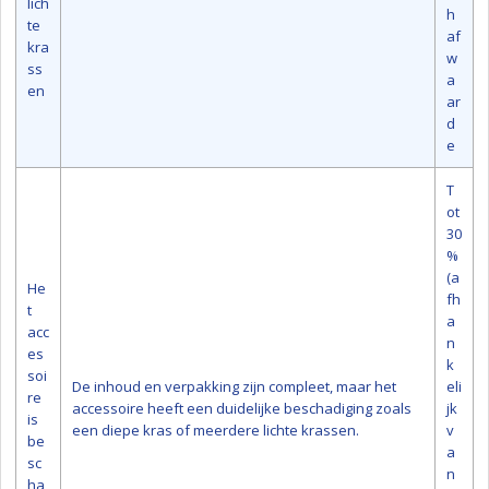
lich
h
te
af
kra
w
ss
a
en
ar
d
e
T
ot
30
%
(a
He
fh
t
a
acc
n
es
k
soi
De inhoud en verpakking zijn compleet, maar het
eli
re
accessoire heeft een duidelijke beschadiging zoals
jk
is
een diepe kras of meerdere lichte krassen.
v
be
a
sc
n
ha