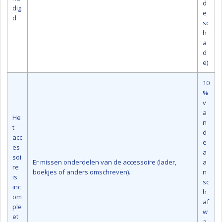
d
dig
e
d
sc
h
a
d
e)
10
%
v
a
He
n
t
d
acc
e
es
a
soi
Er missen onderdelen van de accessoire (lader,
a
re
boekjes of anders omschreven).
n
is
sc
inc
h
om
af
ple
w
et
a