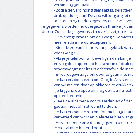
verbinding gemaakt.
- Zodra de verbinding gemaakt is, selecteer
druk op doorgaan. De app wil toegang tot 
toestemming tot de gegevens die je wil over
Je gegevens worden nu overgezet, afhankelijk va
duren. Zodra de gegevens zijn overgezet, druk op
- Er wordt gevraagd om de Google Services t
meer en daarna op accepteren.
- Kies de zoekmachine waar je gebruik van 
voor Google.
- Als je je telefoon wil beveiligen dan kan 
en volg de stappen op het scherm of druk op
schermvergrendeling is achteraf via de instel
- Er wordt gevraagd om door te gaan met ins
- Je kan ervoor kiezen om Google Assistent 
van wil maken door op akkoord te drukken of 
- Je krijgt nu de optie om nog een aantal extr
op nee bedankt.
- Lees de algemene voorwaarden en of het p
gedaan hebt of niet wenst te doen.
- Je kan ervoor kiezen om foutmeldingen au
verbeterd kan worden. Selecteer hier wat g
- Er wordt een korte demo gegeven over de 
je hier al mee bekend bent.