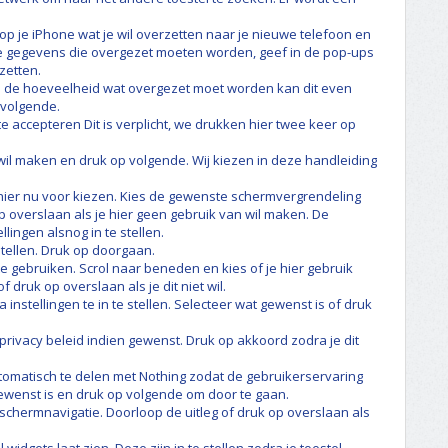
 op je iPhone wat je wil overzetten naar je nieuwe telefoon en
de gegevens die overgezet moeten worden, geef in de pop-ups
zetten.
n de hoeveelheid wat overgezet moet worden kan dit even
 volgende.
e accepteren Dit is verplicht, we drukken hier twee keer op
wil maken en druk op volgende. Wij kiezen in deze handleiding
je hier nu voor kiezen. Kies de gewenste schermvergrendeling
 overslaan als je hier geen gebruik van wil maken. De
lingen alsnog in te stellen.
tellen. Druk op doorgaan.
te gebruiken. Scrol naar beneden en kies of je hier gebruik
druk op overslaan als je dit niet wil.
a instellingen te in te stellen. Selecteer wat gewenst is of druk
rivacy beleid indien gewenst. Druk op akkoord zodra je dit
tomatisch te delen met Nothing zodat de gebruikerservaring
ewenst is en druk op volgende om door te gaan.
schermnavigatie. Doorloop de uitleg of druk op overslaan als