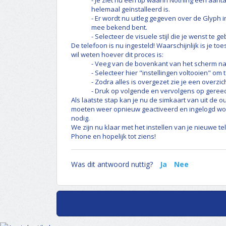
- Je ziet nu een tip waarin Nothing een aantal
helemaal geïnstalleerd is.
- Er wordt nu uitleg gegeven over de Glyph in
mee bekend bent.
- Selecteer de visuele stijl die je wenst te g
De telefoon is nu ingesteld! Waarschijnlijk is je toe
wil weten hoever dit proces is:
- Veeg van de bovenkant van het scherm n
- Selecteer hier "instellingen voltooien" om 
- Zodra alles is overgezet zie je een overzic
- Druk op volgende en vervolgens op geree
Als laatste stap kan je nu de simkaart van uit de 
moeten weer opnieuw geactiveerd en ingelogd word
nodig.
We zijn nu klaar met het instellen van je nieuwe t
Phone en hopelijk tot ziens!
Was dit antwoord nuttig?
Ja
Nee