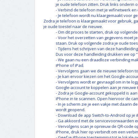
je oude telefoon zitten. Druk links onderin
- Verbind de telefoon met je wifinetwerk en
- Je telefoon wordt nu klaargemaakt voor ge
Zodra je telefoon is klaargemaakt voor gebruik,
je oude toestel naar de nieuwe.
- Om dit proces te starten, druk op volgende
- Voor het overzetten van gegevens moet j
staan. Druk op volgende zodra je oude toest
- Tijdens het schrijven van deze handleidin
Dus voor deze handleiding drukken we op “
- We gaan nu een draadloze verbinding mak
iPhone of iPad.
- Vervolgens gaan we de nieuwe telefoon to
- Je kan ervoor kiezen om het Google-accou
- Vervolgens wordt er gevraagd om in te lo
Google-account te koppelen aan je nieuwe 
- Zodra je Google-account gekoppeld is aan
iPhone in te scannen. Open hiervoor de ca
- In je scherm zie je een vakje met daarin de
wordt geopend.
- Download de app Switch-to-Android op je 
- Ga akkoord met de servicevoorwaarden en
- Vervolgens scan je opnieuw de QR-code op 
iPhone, druk hier op verbindt om een verbi
- Geef je iPhone toestemming tot je lokale 