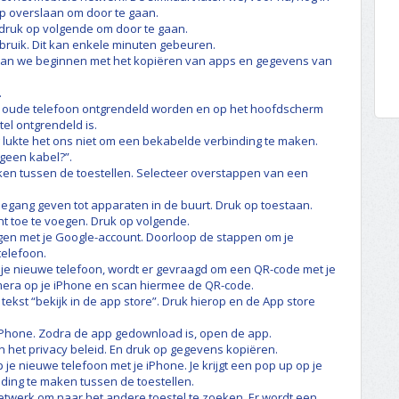
 op overslaan om door te gaan.
 druk op volgende om door te gaan.
bruik. Dit kan enkele minuten gebeuren.
 gaan we beginnen met het kopiëren van apps en gegevens van
.
e oude telefoon ontgrendeld worden en op het hoofdscherm
el ontgrendeld is.
g lukte het ons niet om een bekabelde verbinding te maken.
geen kabel?”.
en tussen de toestellen. Selecteer overstappen van een
egang geven tot apparaten in de buurt. Druk op toestaan.
nt toe te voegen. Druk op volgende.
ggen met je Google-account. Doorloop de stappen om je
telefoon.
 je nieuwe telefoon, wordt er gevraagd om een QR-code met je
mera op je iPhone en scan hiermee de QR-code.
 tekst “bekijk in de app store”. Druk hierop en de App store
iPhone. Zodra de app gedownload is, open de app.
 het privacy beleid. En druk op gegevens kopiëren.
je nieuwe telefoon met je iPhone. Je krijgt een pop up op je
nding te maken tussen de toestellen.
netwerk om naar het andere toestel te zoeken. Er wordt een