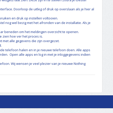
 widgets laat zien. Deze zijn in te stellen zodra je toestel
terface. Doorloop de uitleg of druk op overslaan als je hier al
ebruiken en druk op instellen voltooien.
stel nog wel bezig met het afronden van de installatie. Als je
aar beneden om het meldingen overzicht te openen.
te zien hoe ver het proces is.
ht met alle gegevens die zijn overgezet.
d.
oude telefoon halen en in je nieuwe telefoon doen. Alle apps
en. Open alle apps en log in met je inloggegevens indien
elefoon. Wij wensen je veel plezier van je nieuwe Nothing