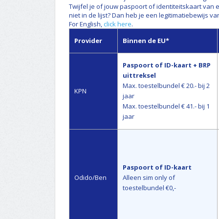
Twijfel je of jouw paspoort of identiteitskaart van
niet in de lijst? Dan heb je een legitimatiebewijs v
For English,
click here
.
Provider
Binnen de EU*
Paspoort of ID-kaart + BRP
uittreksel
Max. toestelbundel € 20.- bij 2
KPN
jaar
Max. toestelbundel € 41.- bij 1
jaar
Paspoort of ID-kaart
Odido/Ben
Alleen sim only of
toestelbundel €0,-