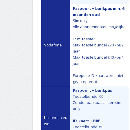
Paspoort + bankpas min. 6
maanden oud
Sim only:
Alle abonnementen mogelijk.
I.c.m. toestel:
Vodafone
Max. toestelbundel €20,- bij 2
jaar.
Max. toestelbundel €40,- bij 1
jaar.
Europese ID-kaart wordt niet
geaccepteerd
Paspoort + bankpas
Toestelbundel €0
Zonder bankpas alleen sim
only
hollandsnieu
ID-kaart + BRP
we
Toestelbundel €0