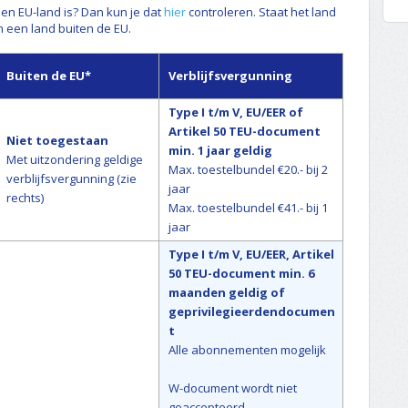
 een EU-land is? Dan kun je dat
hier
controleren. Staat het land
an een land buiten de EU.
Buiten de EU*
Verblijfsvergunning
Type I t/m V, EU/EER of
Artikel 50 TEU-document
Niet toegestaan
min. 1 jaar geldig
Met uitzondering geldige
Max. toestelbundel €20.- bij 2
verblijfsvergunning (zie
jaar
rechts)
Max. toestelbundel €41.- bij 1
jaar
Type I t/m V, EU/EER, Artikel
50 TEU-document min. 6
maanden geldig of
geprivilegieerdendocumen
t
Alle abonnementen mogelijk
W-document wordt niet
geaccepteerd