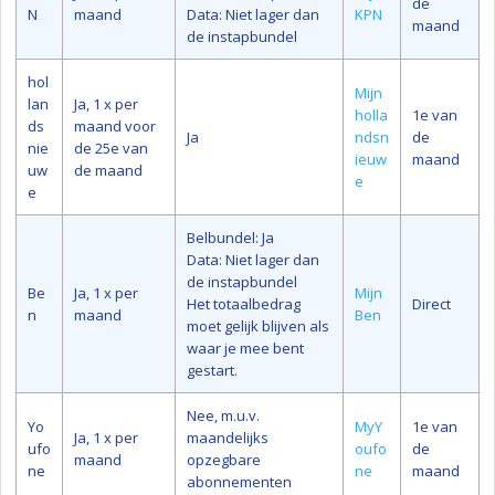
de
N
maand
Data: Niet lager dan
KPN
maand
de instapbundel
hol
Mijn
lan
Ja, 1 x per
holla
1e van
ds
maand voor
Ja
ndsn
de
nie
de 25e van
ieuw
maand
uw
de maand
e
e
Belbundel: Ja
Data: Niet lager dan
de instapbundel
Be
Ja, 1 x per
Mijn
Het totaalbedrag
Direct
n
maand
Ben
moet gelijk blijven als
waar je mee bent
gestart.
Nee, m.u.v.
Yo
MyY
1e van
Ja, 1 x per
maandelijks
ufo
oufo
de
maand
opzegbare
ne
ne
maand
abonnementen