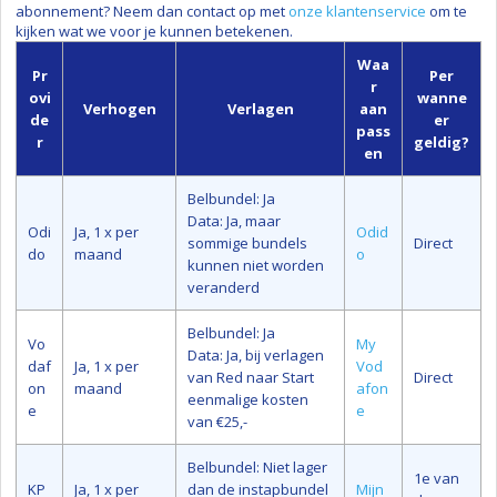
abonnement? Neem dan contact op met
onze klantenservice
om te
kijken wat we voor je kunnen betekenen.
Waa
Pr
Per
r
ovi
wanne
Verhogen
Verlagen
aan
de
er
pass
r
geldig?
en
Belbundel: Ja
Data: Ja, maar
Odi
Ja, 1 x per
Odid
sommige bundels
Direct
do
maand
o
kunnen niet worden
veranderd
Belbundel: Ja
Vo
My
Data: Ja, bij verlagen
daf
Ja, 1 x per
Vod
van Red naar Start
Direct
on
maand
afon
eenmalige kosten
e
e
van €25,-
Belbundel: Niet lager
1e van
KP
Ja, 1 x per
dan de instapbundel
Mijn