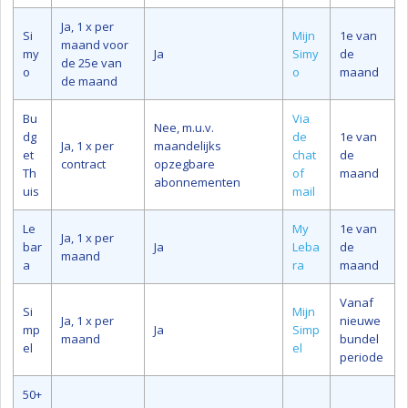
Ja, 1 x per
Si
Mijn
1e van
maand voor
my
Ja
Simy
de
de 25e van
o
o
maand
de maand
Bu
Via
Nee, m.u.v.
dg
de
1e van
Ja, 1 x per
maandelijks
et
chat
de
contract
opzegbare
Th
of
maand
abonnementen
uis
mail
Le
My
1e van
Ja, 1 x per
bar
Ja
Leba
de
maand
a
ra
maand
Vanaf
Si
Mijn
Ja, 1 x per
nieuwe
mp
Ja
Simp
maand
bundel
el
el
periode
50+