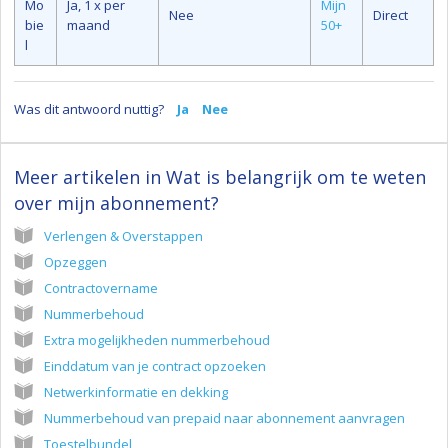
Mo
Ja, 1 x per
Mijn
Nee
Direct
bie
maand
50+
l
Was dit antwoord nuttig?
Ja
Nee
Meer artikelen in
Wat is belangrijk om te weten
over mijn abonnement?
Verlengen & Overstappen
Opzeggen
Contractovername
Nummerbehoud
Extra mogelijkheden nummerbehoud
Einddatum van je contract opzoeken
Netwerkinformatie en dekking
Nummerbehoud van prepaid naar abonnement aanvragen
Toestelbundel