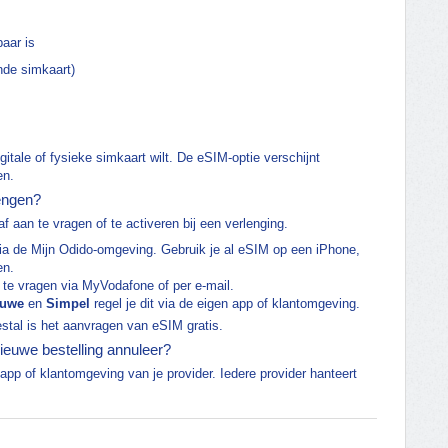
baar is
nde simkaart)
igitale of fysieke simkaart wilt. De eSIM-optie verschijnt
en.
lengen?
f aan te vragen of te activeren bij een verlenging.
a de Mijn Odido-omgeving. Gebruik je al eSIM op een iPhone,
en.
te vragen via MyVodafone of per e-mail.
euwe
en
Simpel
regel je dit via de eigen app of klantomgeving.
stal is het aanvragen van eSIM gratis.
nieuwe bestelling annuleer?
pp of klantomgeving van je provider. Iedere provider hanteert