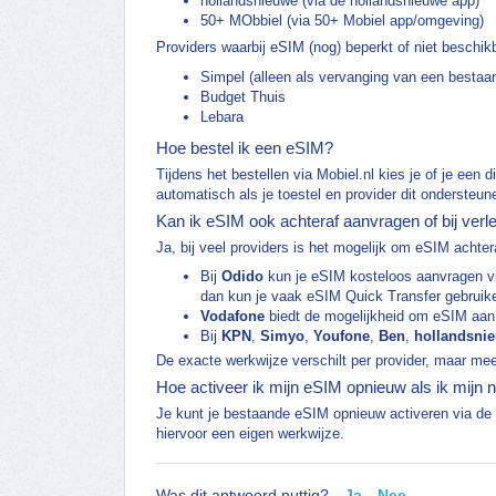
hollandsnieuwe (via de hollandsnieuwe app)
50+ MObbiel (via 50+ Mobiel app/omgeving)
Providers waarbij eSIM (nog) beperkt of niet beschik
Simpel (alleen als vervanging van een bestaa
Budget Thuis
Lebara
Hoe bestel ik een eSIM?
Tijdens het bestellen via Mobiel.nl kies je of je een d
automatisch als je toestel en provider dit ondersteun
Kan ik eSIM ook achteraf aanvragen of bij ver
Ja, bij veel providers is het mogelijk om eSIM achtera
Bij
Odido
kun je eSIM kosteloos aanvragen vi
dan kun je vaak eSIM Quick Transfer gebruik
Vodafone
biedt de mogelijkheid om eSIM aan 
Bij
KPN
,
Simyo
,
Youfone
,
Ben
,
hollandsni
De exacte werkwijze verschilt per provider, maar mee
Hoe activeer ik mijn eSIM opnieuw als ik mijn 
Je kunt je bestaande eSIM opnieuw activeren via de a
hiervoor een eigen werkwijze.
Was dit antwoord nuttig?
Ja
Nee